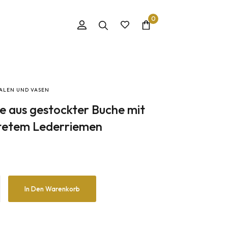
0
ALEN UND VASEN
e aus gestockter Buche mit
tetem Lederriemen
s gestockter Buche mit eingearbeitetem Lederriemen Menge
In Den Warenkorb